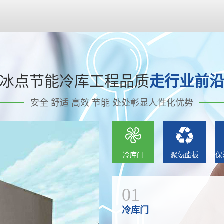
冰点节能冷库工程品质
走行业前
安全 舒适 高效 节能 处处彰显人性化优势
冷库门
聚氨酯板
保
01
冷库门