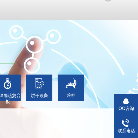
沿
温隔热复合
烘干设备
冷柜
板
QQ咨询
联系电话