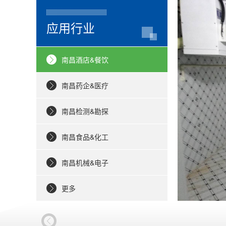
应用行业
南昌酒店&餐饮
南昌药企&医疗
南昌检测&勘探
南昌食品&化工
南昌机械&电子
更多