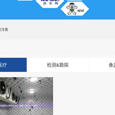
型冷库
医疗
检测&勘探
食