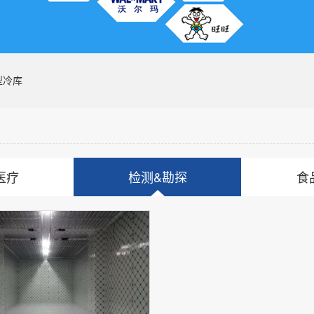
型冷库
医疗
检测&勘探
食